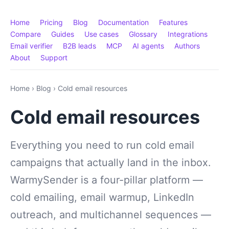
Home
Pricing
Blog
Documentation
Features
Compare
Guides
Use cases
Glossary
Integrations
Email verifier
B2B leads
MCP
AI agents
Authors
About
Support
Home
›
Blog
›
Cold email resources
Cold email resources
Everything you need to run cold email
campaigns that actually land in the inbox.
WarmySender is a four-pillar platform —
cold emailing, email warmup, LinkedIn
outreach, and multichannel sequences —